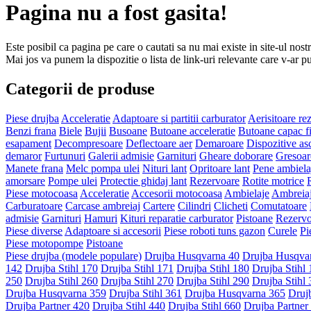
Pagina nu a fost gasita!
Este posibil ca pagina pe care o cautati sa nu mai existe in site-ul nostru
Mai jos va punem la dispozitie o lista de link-uri relevante care v-ar pu
Categorii de produse
Piese drujba
Acceleratie
Adaptoare si partitii carburator
Aerisitoare re
Benzi frana
Biele
Bujii
Busoane
Butoane acceleratie
Butoane capac fi
esapament
Decompresoare
Deflectoare aer
Demaroare
Dispozitive asc
demaror
Furtunuri
Galerii admisie
Garnituri
Gheare doborare
Gresoar
Manete frana
Melc pompa ulei
Nituri lant
Opritoare lant
Pene ambielaj
amorsare
Pompe ulei
Protectie ghidaj lant
Rezervoare
Rotite motrice
Piese motocoasa
Acceleratie
Accesorii motocoasa
Ambielaje
Ambreia
Carburatoare
Carcase ambreiaj
Cartere
Cilindri
Clicheti
Comutatoare
admisie
Garnituri
Hamuri
Kituri reparatie carburator
Pistoane
Rezervo
Piese diverse
Adaptoare si accesorii
Piese roboti tuns gazon
Curele
Pi
Piese motopompe
Pistoane
Piese drujba (modele populare)
Drujba Husqvarna 40
Drujba Husqva
142
Drujba Stihl 170
Drujba Stihl 171
Drujba Stihl 180
Drujba Stihl
250
Drujba Stihl 260
Drujba Stihl 270
Drujba Stihl 290
Drujba Stihl
Drujba Husqvarna 359
Drujba Stihl 361
Drujba Husqvarna 365
Druj
Drujba Partner 420
Drujba Stihl 440
Drujba Stihl 660
Drujba Partner