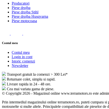
Producatori
Piese drujba
Piese drujba Stihl
Piese drujba Husqvarna
Piese motocoasa
Contul meu
Contul meu
Login in cont
Istoric comenzi
Newsletter
Transport gratuit la comenzi > 300 Lei*
Returnare colet, simplu si rapid.
Livrare rapida in 24 - 48 ore.
Cea mai variata gama de piese.
© Copyright 2026 - Magazinul online www.terramotors.ro este admini
Prin intermediul magazinului online terramotors.ro, puteti cumpara si p
motounelte si multe altele. Principalele compatibilitati ale pieselor 