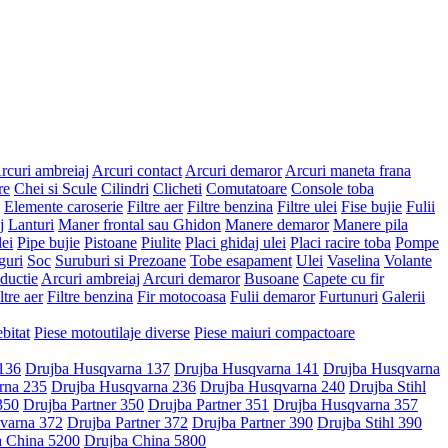
rcuri ambreiaj
Arcuri contact
Arcuri demaror
Arcuri maneta frana
re
Chei si Scule
Cilindri
Clicheti
Comutatoare
Console toba
Elemente caroserie
Filtre aer
Filtre benzina
Filtre ulei
Fise bujie
Fulii
j
Lanturi
Maner frontal sau Ghidon
Manere demaror
Manere pila
ei
Pipe bujie
Pistoane
Piulite
Placi ghidaj ulei
Placi racire toba
Pompe
guri
Soc
Suruburi si Prezoane
Tobe esapament
Ulei
Vaselina
Volante
ductie
Arcuri ambreiaj
Arcuri demaror
Busoane
Capete cu fir
ltre aer
Filtre benzina
Fir motocoasa
Fulii demaror
Furtunuri
Galerii
bitat
Piese motoutilaje diverse
Piese maiuri compactoare
136
Drujba Husqvarna 137
Drujba Husqvarna 141
Drujba Husqvarna
rna 235
Drujba Husqvarna 236
Drujba Husqvarna 240
Drujba Stihl
350
Drujba Partner 350
Drujba Partner 351
Drujba Husqvarna 357
varna 372
Drujba Partner 372
Drujba Partner 390
Drujba Stihl 390
a China 5200
Drujba China 5800