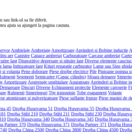
 sau link-ul sa fie diferit.
tea ajuta sa ajungeti la pagina cautata.
zervor
Ambielaje
Ambreiaje
Amortizoare
Aprinderi si Bobine inductie
A
ltru aer
Canistre
Capace ambreiaj
Carburatoare
Carcase ambreiaj
Carte
utire lant
Dispozitive depresare si nituire lant
Diverse elemente cauciuc
e lama
Intinzatoare lant
Kituri reparatie carburator
Lame sau Sine ghida
 si volanta
Pene doborare
Piese drujbe electrice
Pile
Pinioane pompa ul
Rulmenti
Segmenti
Semicarter (Capac cilindru)
Sfoara demaror
Simerin
je
Amortizoare
Angrenaje unghiulare
Aparatoare
Aprinderi si Bobine in
Demaroare
Discuri
Diverse
Echipament protectie
Elemente caroserie
Fi
are
Rulmenti
Simeringuri
Tije transmisie
Tobe esapament
Volante
ese atomizoare si pulverizatoare
Piese suflante frunze
Piese masini de de
rna 45
Drujba Husqvarna 51
Drujba Husqvarna 55
Drujba Husqvarna 
 181
Drujba Stihl 210
Drujba Stihl 211
Drujba Stihl 230
Drujba Husqva
 310
Drujba Husqvarna 340
Drujba Husqvarna 345
Drujba Husqvarna 
ba Partner 370
Drujba Husqvarna 371
Drujba Partner 371
Drujba Husq
 740
Drujba China 2500
Drujba China 3800
Drujba China 4500
Drujb