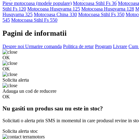
Piese motocoasa (modele populare)
Motocoasa Stihl Fs 36
Motocoasa 
Stihl Fs 120
Motocoasa Husqvarna 125
Motocoasa Husqvarna 128
M
Husqvarna 325
Motocoasa China 330
Motocoasa Stihl Fs 350
Motoc
545
Motocoasa Stihl Fs 550
Pagini de informatii
Despre noi
Urmarire comanda
Politica de retur
Program
Livrare
Cum 
OK
OK
Solicita alerta
Adauga un cod de reducere
OK
Nu gasiti un produs sau nu este in stoc?
Solicitati o alerta prin SMS in momentul in care produsul revine in sto
Solicita alerta stoc