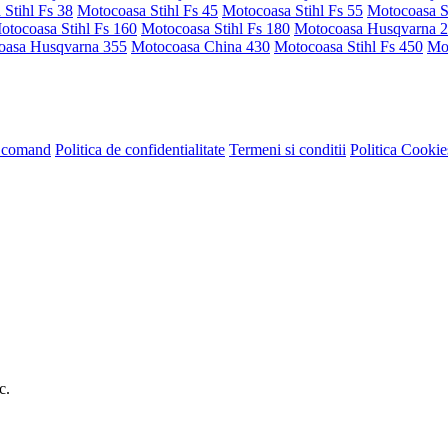
Stihl Fs 38
Motocoasa Stihl Fs 45
Motocoasa Stihl Fs 55
Motocoasa St
otocoasa Stihl Fs 160
Motocoasa Stihl Fs 180
Motocoasa Husqvarna 
oasa Husqvarna 355
Motocoasa China 430
Motocoasa Stihl Fs 450
Mot
comand
Politica de confidentialitate
Termeni si conditii
Politica Cookie
c.