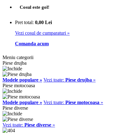
Cosul este gol!
Pret total:
0,00 Lei
Vezi cosul de cumparaturi »
Comanda acum
Meniu categorii
Piese drujba
Modele populare »
Vezi toate:
Piese drujba
»
Piese motocoasa
Modele populare »
Vezi toate:
Piese motocoasa
»
Piese diverse
Vezi toate:
Piese diverse
»