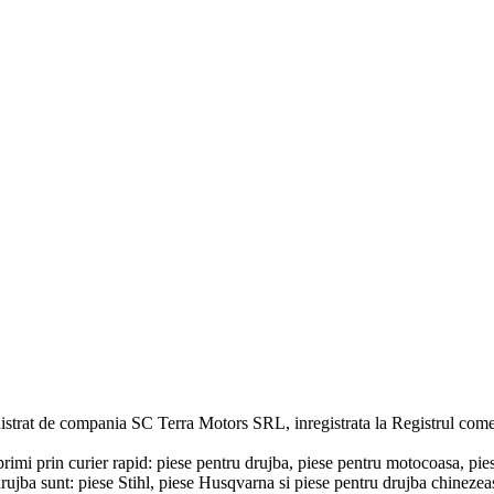
strat de compania SC Terra Motors SRL, inregistrata la Registrul com
rimi prin curier rapid: piese pentru drujba, piese pentru motocoasa, pie
de drujba sunt: piese Stihl, piese Husqvarna si piese pentru drujba chi